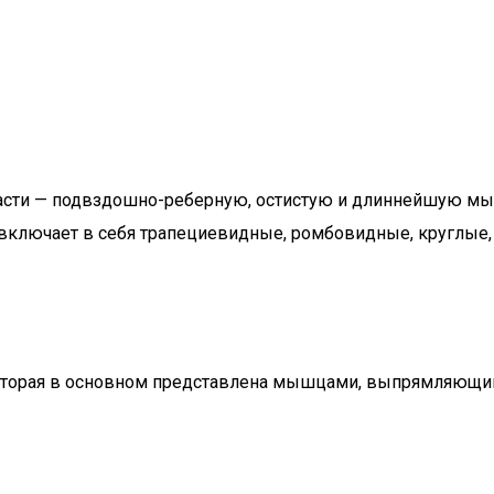
асти — подвздошно-реберную, остистую и длиннейшую м
и включает в себя трапециевидные, ромбовидные, круглы
оторая в основном представлена мышцами, выпрямляющими