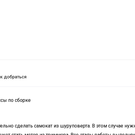
к добраться
ссы по сборке
льно сделать самокат из шуруповерта. В этом случае нужно
может стать мотор из триммера. Все этапы работы выполня