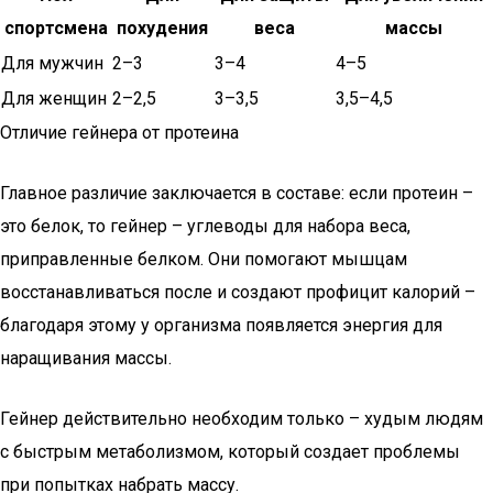
спортсмена
похудения
веса
массы
Для мужчин
2–3
3–4
4–5
Для женщин
2–2,5
3–3,5
3,5–4,5
Отличие гейнера от протеина
Главное различие заключается в составе: если протеин –
это белок, то гейнер – углеводы для набора веса,
приправленные белком. Они помогают мышцам
восстанавливаться после и создают профицит калорий –
благодаря этому у организма появляется энергия для
наращивания массы.
Гейнер действительно необходим только – худым людям
с быстрым метаболизмом, который создает проблемы
при попытках набрать массу.