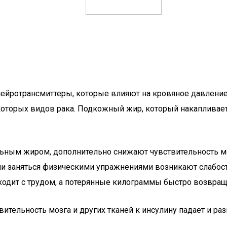
йротрансмиттеры, которые влияют на кровяное давление 
оторых видов рака. Подкожный жир, который накапливаетс
ым жиром, дополнительно снижают чувствительность мозг
и заняться физическими упражнениями возникают слабость
оходит с трудом, а потерянные килограммы быстро возвра
ительность мозга и других тканей к инсулину падает и ра