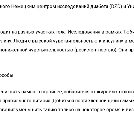
ного Немецким центром исследований диабета (DZD) и Ун
ходит на разных участках тела. Исследования в рамках Тю
улину. Люди с высокой чувствительностью к инсулину в м
 пониженной чувствительностью (резистентностью). Они п
пособы
и стать намного стройнее, избавиться от жировых отложен
я правильного питания. Добиться поставленной цели самым
зволит уменьшить талию только на некоторое время и визу