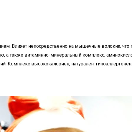
нием. Влияет непосредственно на мышечные волокна, что 
рцию, а также витаминно-минеральный комплекс, аминокис
рий. Комплекс высококалориен, натурален, гипоаллергенен.