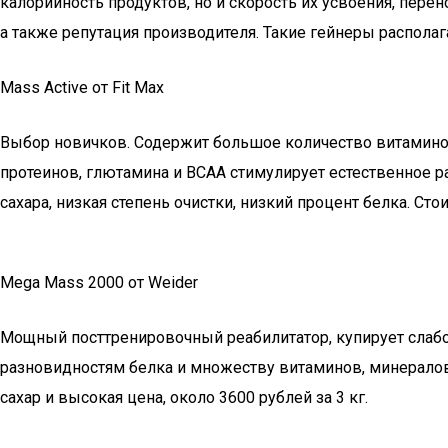
калорийность продуктов, но и скорость их усвоения, перен
а также репутация производителя. Такие гейнеры распола
Mass Active от Fit Max
Выбор новичков. Содержит большое количество витаминов 
протеинов, глютамина и BCAA стимулирует естественное ра
сахара, низкая степень очистки, низкий процент белка. Стоит 
Mega Mass 2000 от Weider
Мощный посттренировочный реабилитатор, купирует слабо
разновидностям белка и множеству витаминов, минералов 
сахар и высокая цена, около 3600 рублей за 3 кг.