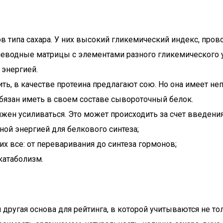
ов типа сахара. У них высокий гликемический индекс, пр
леводные матрицы с элементами разного гликемического у
 энергией.
ть, в качестве протеина предлагают сою. Но она имеет 
язан иметь в своем составе сывороточный белок.
н усиливаться. Это может происходить за счет введения
ой энергией для белкового синтеза;
 все: от переваривания до синтеза гормонов;
катаболизм.
другая основа для рейтинга, в которой учитываются не то