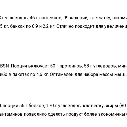
 углеводов, 46 г протеинов, 99 калорий, клетчатку, витам
,5 кг, банках по 0,9 и 2,2 кг. Отлично подходит для увели
BSN. Порция включает 50 г протеинов, 58 г углеводов, мин
либо в пакетах по 4,6 кг. Оптимален для набора массы мыш
В 1 порции 56 г белков, 170 г углеводов, клетчатку, жиры (8
вие витаминов позволило сделать продукт более экономичны