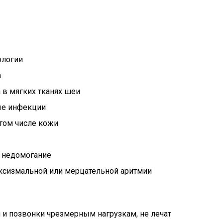
ологии
а
 в мягких тканях шеи
ые инфекции
том числе кожи
, недомогание
оксизмальной или мерцательной аритмии
 и позвонки чрезмерным нагрузкам, не лечат