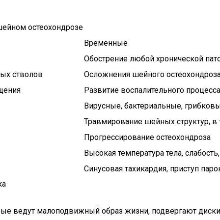
 шейном остеохондрозе
Временные
Обострение любой хронической пат
ных стволов
Осложнения шейного остеохондроз
щения
Развитие воспалительного процесса
Вирусные, бактериальные, грибков
Травмирование шейных структур, в 
Прогрессирование остеохондроза
Высокая температура тела, слабость
Синусовая тахикардия, приступ пар
ка
орые ведут малоподвижный образ жизни, подвергают диски