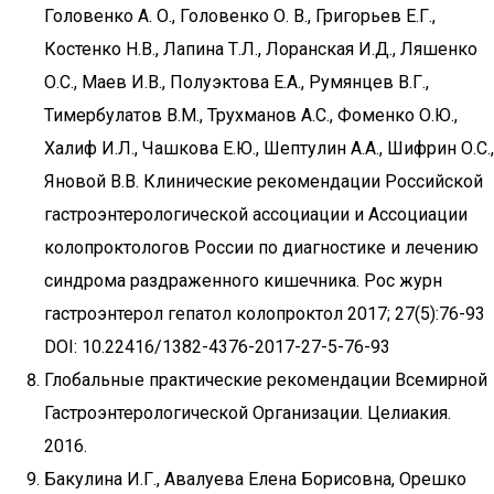
Головенко А. О., Головенко О. В., Григорьев Е.Г.,
Костенко Н.В., Лапина Т.Л., Лоранская И.Д., Ляшенко
О.С., Маев И.В., Полуэктова Е.А., Румянцев В.Г.,
Тимербулатов В.М., Трухманов А.С., Фоменко О.Ю.,
Халиф И.Л., Чашкова Е.Ю., Шептулин А.А., Шифрин О.С.,
Яновой В.В. Клинические рекомендации Российской
гастроэнтерологической ассоциации и Ассоциации
колопроктологов России по диагностике и лечению
синдрома раздраженного кишечника. Рос журн
гастроэнтерол гепатол колопроктол 2017; 27(5):76-93
DOI: 10.22416/1382-4376-2017-27-5-76-93
Глобальные практические рекомендации Всемирной
Гастроэнтерологической Организации. Целиакия.
2016.
Бакулина И.Г., Авалуева Елена Борисовна, Орешко