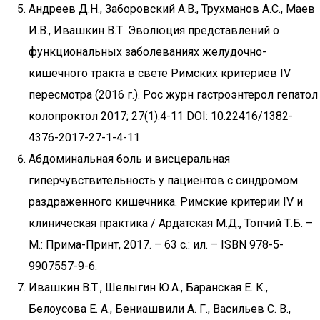
Андреев Д.Н., Заборовский А.В., Трухманов А.С., Маев
И.В., Ивашкин В.Т. Эволюция представлений о
функциональных заболеваниях желудочно-
кишечного тракта в свете Римских критериев IV
пересмотра (2016 г.). Рос журн гастроэнтерол гепатол
колопроктол 2017; 27(1):4-11 DOI: 10.22416/1382-
4376-2017-27-1-4-11
Абдоминальная боль и висцеральная
гиперчувствительность у пациентов с синдромом
раздраженного кишечника. Римские критерии IV и
клиническая практика / Ардатская М.Д., Топчий Т.Б. –
М.: Прима-Принт, 2017. – 63 с.: ил. – ISBN 978-5-
9907557-9-6.
Ивашкин В.Т., Шелыгин Ю.А., Баранская Е. К.,
Белоусова Е. А., Бениашвили А. Г., Васильев С. В.,