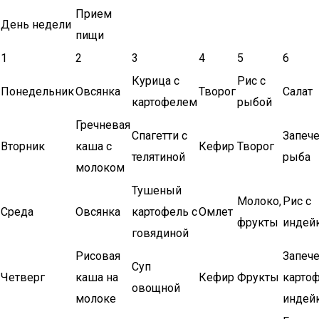
Прием
День недели
пищи
1
2
3
4
5
6
Курица с
Рис с
Понедельник
Овсянка
Творог
Салат
картофелем
рыбой
Гречневая
Спагетти с
Запеч
Вторник
каша с
Кефир
Творог
телятиной
рыба
молоком
Тушеный
Молоко,
Рис с
Среда
Овсянка
картофель с
Омлет
фрукты
индей
говядиной
Рисовая
Запеч
Суп
Четверг
каша на
Кефир
Фрукты
картоф
овощной
молоке
индей