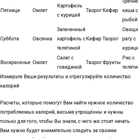
Гречн
Картофель
Пятница
Омлет
Творог
Кефир
каша с
с курицей
рыбой
Запеченный
Овощн
Суббота
Овсянка
картофель с
Кефир
Творог
рагу с
телятиной
куриц
Салат с
Рис с
Воскресенье
Омлет
Творог
Фрукты
говядиной
теляти
Измерьте Ваши результаты и отрегулируйте количество
калорий
Расчеты, которые помогут Вам найти нужное количество
потребляемых калорий, весьма упрощённы и нужны
только для того, чтобы Вы знали, с чего же стоит начать.
Вам нужно будет внимательно следить за своими