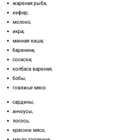
жареная рыба;
кефир;
молоко;
икра;
манная каша;
баранина;
сосиски;
колбаса вареная;
бобы;
говяжье мясо.
сардины;
анчоусы;
лосось;
красное мясо;
масло топленое;