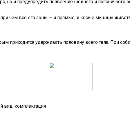
рс, но и предупредить появление шейного и поясничного 
с, при чем все его зоны — и прямые, и косые мышцы живот
торым приходится удерживать половину всего тела. При со
ий вид, комплектация