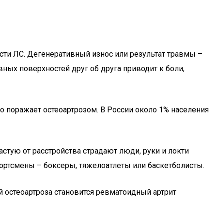
и ЛС. Дегенеративный износ или результат травмы –
ных поверхностей друг об друга приводит к боли,
сто поражает остеоартрозом. В России около 1% населения
стую от расстройства страдают люди, руки и локти
ортсмены – боксеры, тяжелоатлеты или баскетболисты.
 остеоартроза становится ревматоидный артрит