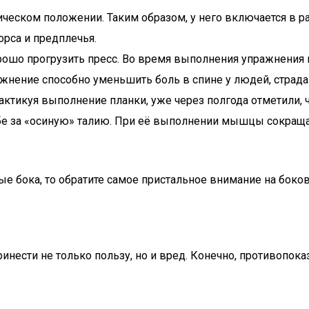
тическом положении. Таким образом, у него включается 
орса и предплечья.
хорошо прогрузить пресс. Во время выполнения упражнения
ажнение способно уменьшить боль в спине у людей, стра
рактикуя выполнение планки, уже через полгода отметили, 
е за «осиную» талию. При её выполнении мышцы сокращаю
ые бока, то обратите самое пристальное внимание на боко
ести не только пользу, но и вред. Конечно, противопоказа