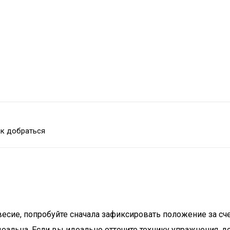
к добраться
весие, попробуйте сначала зафиксировать положение за сч
 идеальна. Если вы идеально отточите технику упражнения,