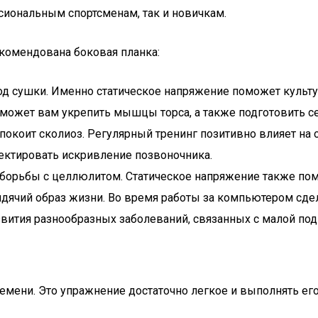
сиональным спортсменам, так и новичкам.
комендована боковая планка:
иод сушки. Именно статическое напряжение поможет культ
может вам укрепить мышцы торса, а также подготовить се
еспокоит сколиоз. Регулярный тренинг позитивно влияет н
ектировать искривление позвоночника.
орьбы с целлюлитом. Статическое напряжение также помо
дячий образ жизни. Во время работы за компьютером сдел
звития разнообразных заболеваний, связанных с малой по
времени. Это упражнение достаточно легкое и выполнять е