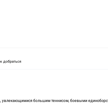
к добраться
и, увлекающимися большим теннисом, боевыми единобор