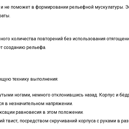
и не поможет в формировании рельефной мускулатуры. Эф
раты.
ого количества повторений без использования отягощени
т созданию рельефа.
ющую технику выполнения:
утыми ногами, немного отклонившись назад. Корпус и бёдр
ся в незначительном напряжении.
ксации равновесия в этом положении.
кий твист, посредством скручиваний корпуса с руками в ра