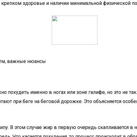
ри крепком здоровье и наличии минимальной физической по
итм, важные нюансы
жно похудеть именно в ногах или зоне галифе, но это не 
тают при беге на беговой дорожке. Это объясняется особ
ипу. В этом случае жир в первую очередь скапливается в н
едь. Что касается похудения, то процесс происходит в о