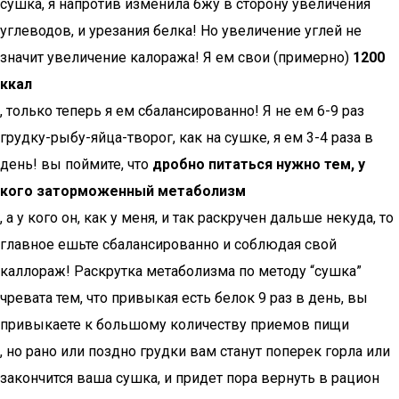
сушка, я напротив изменила бжу в сторону увеличения
углеводов, и урезания белка! Но увеличение углей не
значит увеличение калоража! Я ем свои (примерно)
1200
ккал
, только теперь я ем сбалансированно! Я не ем 6-9 раз
грудку-рыбу-яйца-творог, как на сушке, я ем 3-4 раза в
день! вы поймите, что
дробно питаться нужно тем, у
кого заторможенный метаболизм
, а у кого он, как у меня, и так раскручен дальше некуда, то
главное ешьте сбалансированно и соблюдая свой
каллораж! Раскрутка метаболизма по методу “сушка”
чревата тем, что привыкая есть белок 9 раз в день, вы
привыкаете к большому количеству приемов пищи
, но рано или поздно грудки вам станут поперек горла или
закончится ваша сушка, и придет пора вернуть в рацион