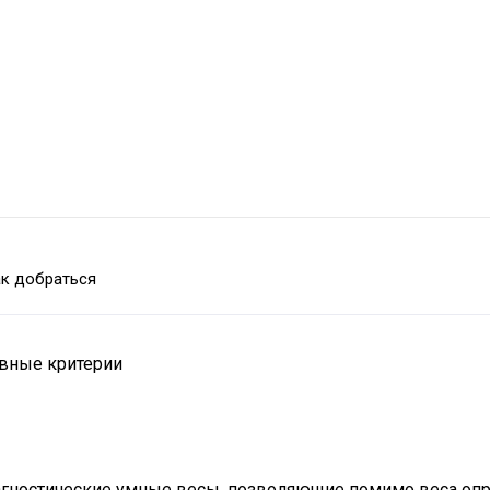
к добраться
вные критерии
диагностические умные весы, позволяющие помимо веса оп