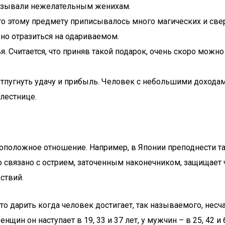
казывали нежелательным женихам.
 что этому предмету приписывалось много магических и све
вно отразиться на одариваемом.
. Считается, что приняв такой подарок, очень скоро можн
отпугнуть удачу и прибыль. Человек с небольшими доходам
 лестнице.
воположное отношение. Например, в Японии преподнести та
о связано с острием, заточенным наконечником, защищает 
ствий.
 дарить когда человек достигает, так называемого, несча
щин он наступает в 19, 33 и 37 лет, у мужчин – в 25, 42 и 