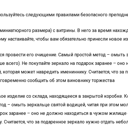
оспользуйтесь следующими правилами безопасного преподне
иниатюрного размера) с витрины. В него за время нахожде
ому настаивайте, чтобы вам обязательно принесли новое и
я провести его очищение. Самый простой метод – омыть з
ше всего). Не покупайте зеркало на подарок заранее – он
, которая может навредить имениннику. Считается, что за
лаговременно сообщить об этом виновнику торжества
вое изделие со склада, находящееся в закрытой коробке. 
од – омыть зеркальце святой водицей, читая при этом мол
арок заранее – оно не должно находиться в чужом жилище 
. Считается, что за подаренное зеркало нужно отдать неб