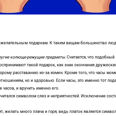
нежелательным подаркам. К таким вещам большинство люд
другие колюще-режущие предметы
. Считается, что подобны
спринимают такой подарок, как знак окончания дружеских
скорому расставанию из-за измен. Кроме того, что часы м
ношениям, но и здоровью. Если часы, это именно тот пода
часов, и вручить именно его.
читался символом слез и неприятностей. Исключение со
т, желать много плача и горя, ведь платок является симво