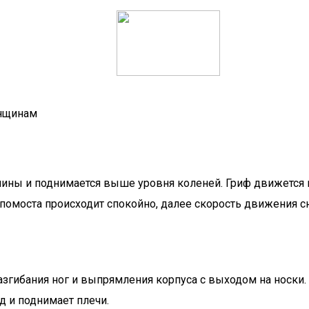
енщинам
пины и поднимается выше уровня коленей. Гриф движется вд
омоста происходит спокойно, далее скорость движения сн
разгибания ног и выпрямления корпуса с выходом на носк
д и поднимает плечи.