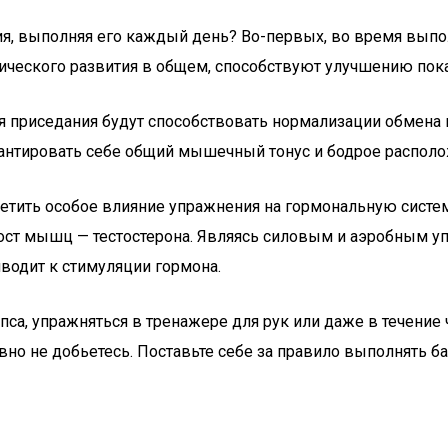
ия, выполняя его каждый день? Во-первых, во время вып
зического развития в общем, способствуют улучшению пок
я приседания будут способствовать нормализации обмена
антировать себе общий мышечный тонус и бодрое располо
тметить особое влияние упражнения на гормональную сист
рост мышц — тестостерона. Являясь силовым и аэробным 
иводит к стимуляции гормона.
са, упражняться в тренажере для рук или даже в течение ч
но не добьетесь. Поставьте себе за правило выполнять ба