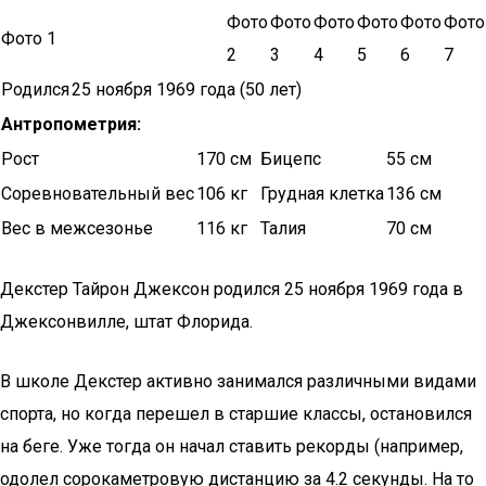
Фото
Фото
Фото
Фото
Фото
Фото
Фото 1
2
3
4
5
6
7
Родился
25 ноября 1969 года (50 лет)
Антропометрия:
Рост
170 см
Бицепс
55 см
Соревновательный вес
106 кг
Грудная клетка
136 см
Вес в межсезонье
116 кг
Талия
70 см
Декстер Тайрон Джексон родился 25 ноября 1969 года в
Джексонвилле, штат Флорида.
В школе Декстер активно занимался различными видами
спорта, но когда перешел в старшие классы, остановился
на беге. Уже тогда он начал ставить рекорды (например,
одолел сорокаметровую дистанцию за 4.2 секунды. На то